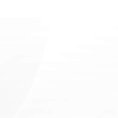
LCSW
E
v
e
r
y
d
a
y
m
e
d
i
c
a
l
s
u
p
p
o
r
t
b
u
i
l
t
o
n
t
r
u
s
t
,
q
u
a
l
i
t
y
c
h
e
c
k
u
p
s
,
a
n
d
p
e
r
s
o
n
a
l
a
t
t
e
n
t
i
o
n
t
o
y
o
u
r
o
v
e
r
a
l
l
w
e
l
l
n
e
s
s
.