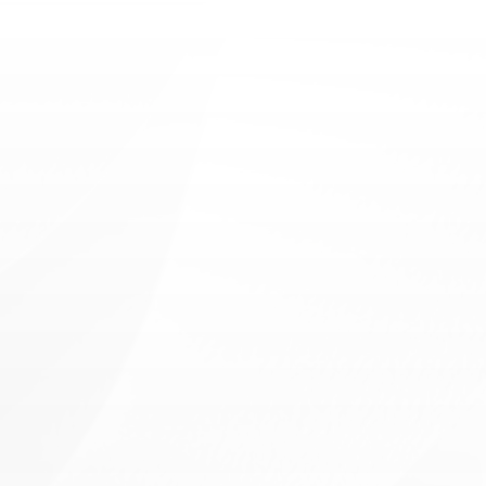
Physician
E
v
e
r
y
d
a
y
m
e
d
i
c
a
l
s
u
p
p
o
r
t
b
u
i
l
t
o
n
t
r
u
s
t
,
q
u
a
l
i
t
y
c
h
e
c
k
u
p
s
,
a
n
d
p
e
r
s
o
n
a
l
a
t
t
e
n
t
i
o
n
t
o
y
o
u
r
o
v
e
r
a
l
l
w
e
l
l
n
e
s
s
.