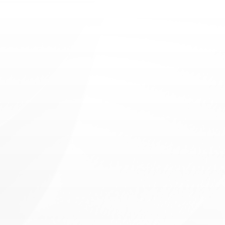
Pulmonologists
E
v
e
r
y
d
a
y
m
e
d
i
c
a
l
s
u
p
p
o
r
t
b
u
i
l
t
o
n
t
r
u
s
t
,
q
u
a
l
i
t
y
c
h
e
c
k
u
p
s
,
a
n
d
p
e
r
s
o
n
a
l
a
t
t
e
n
t
i
o
n
t
o
y
o
u
r
o
v
e
r
a
l
l
w
e
l
l
n
e
s
s
.