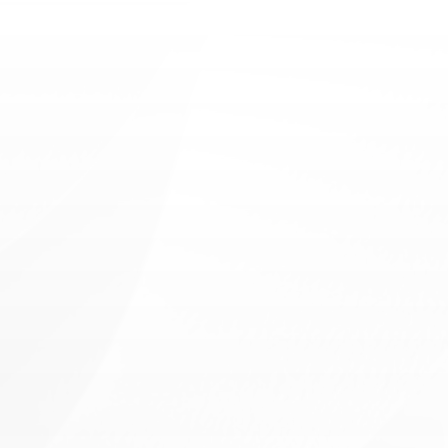
Pain
Management
E
v
e
r
y
d
a
y
m
e
d
i
c
a
l
s
u
p
p
o
r
t
b
u
i
l
t
o
n
t
r
u
s
t
,
q
u
a
l
i
t
y
c
h
e
c
k
u
p
s
,
a
n
d
p
e
r
s
o
n
a
l
a
t
t
e
n
t
i
o
n
t
o
y
o
u
r
o
v
e
r
a
l
l
w
e
l
l
n
e
s
s
.