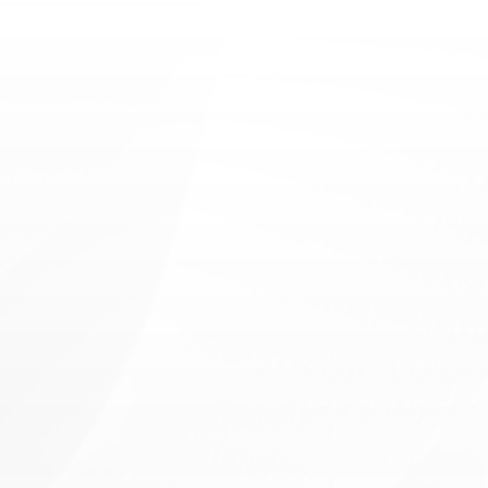
Mental
Health
E
v
e
r
y
d
a
y
m
e
d
i
c
a
l
s
u
p
p
o
r
t
b
u
i
l
t
o
n
t
r
u
s
t
,
q
u
a
l
i
t
y
c
h
e
c
k
u
p
s
,
a
n
d
p
e
r
s
o
n
a
l
a
t
t
e
n
t
i
o
n
t
o
y
o
u
r
o
v
e
r
a
l
l
w
e
l
l
n
e
s
s
.