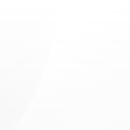
OccupationalTherapy
E
v
e
r
y
d
a
y
m
e
d
i
c
a
l
s
u
p
p
o
r
t
b
u
i
l
t
o
n
t
r
u
s
t
,
q
u
a
l
i
t
y
c
h
e
c
k
u
p
s
,
a
n
d
p
e
r
s
o
n
a
l
a
t
t
e
n
t
i
o
n
t
o
y
o
u
r
o
v
e
r
a
l
l
w
e
l
l
n
e
s
s
.